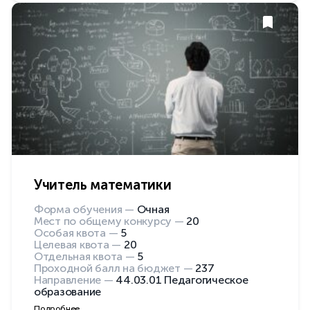
Учитель математики
Форма обучения —
Очная
Мест по общему конкурсу —
20
Особая квота —
5
Целевая квота —
20
Отдельная квота —
5
Проходной балл на бюджет —
237
Направление —
44.03.01 Педагогическое
образование
Подробнее