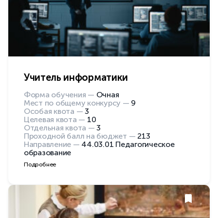
Учитель информатики
Форма обучения —
Очная
Мест по общему конкурсу —
9
Особая квота —
3
Целевая квота —
10
Отдельная квота —
3
Проходной балл на бюджет —
213
Направление —
44.03.01 Педагогическое
образование
Подробнее