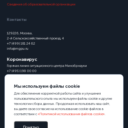
Сведения об образовательной организации
Контакты
129226, Москва,
2-й Сельскохозяйственный проезд, 4
+7 (499) 181 24 62
info@mgpu.ru
Коронавирус
Горячая линия ситуационного центра Минобрнауки
+7 (495) 198 00 00
Мы используем файлы cookie
Для обеспечения корректной работы сайта и улучшения
пользовательского опыта мы используем файлы cookie и другие
технологии сбора данных. Продолжая использовать наш сайт,
вы даете свое согласие на использование cookie-файлов в
соответствии с
«Политикой использования файлов cookie»
.
Понятно