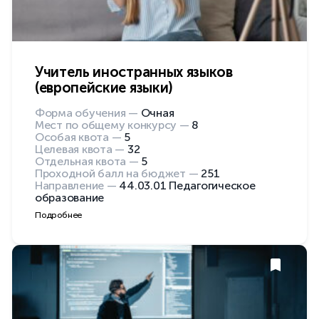
Учитель иностранных языков
(европейские языки)
Форма обучения —
Очная
Мест по общему конкурсу —
8
Особая квота —
5
Целевая квота —
32
Отдельная квота —
5
Проходной балл на бюджет —
251
Направление —
44.03.01 Педагогическое
образование
Подробнее