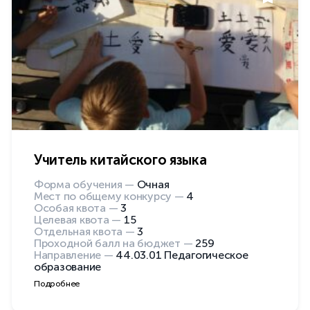
Учитель китайского языка
Форма обучения —
Очная
Мест по общему конкурсу —
4
Особая квота —
3
Целевая квота —
15
Отдельная квота —
3
Проходной балл на бюджет —
259
Направление —
44.03.01 Педагогическое
образование
Подробнее