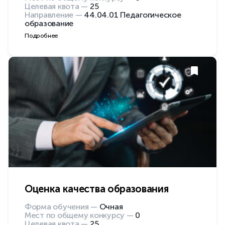
Целевая квота —
25
Направление —
44.04.01 Педагогическое
образование
Подробнее
Оценка качества образования
Форма обучения —
Очная
Мест по общему конкурсу —
0
Целевая квота —
25