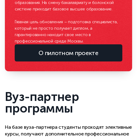
образования. На смену бакалавриату и болонской
системе приходит базовое высшее образование.
Главная цель обновления – подготовка специалиста,
который не просто получает диплом, а
гарантированно находит свое место в
профессиональной среде Москвы.
О пилотном проекте
Вуз-партнер
программы
На базе вуза-партнера студенты проходят элективные
курсы, получают дополнительное профессиональное