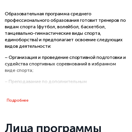
Образовательная программа среднего
профессионального образования готовит тренеров по
видам спорта (футбол, волейбол, баскетбол,
танцевально-гимнастические виды спорта,
единоборства) и предполагает освоение следующих
видов деятельности:
– Организация и проведение спортивной подготовки и
судейства спортивных соревнований в избранном
виде спорта;
– Преподавание по дополнительным
общеобразовательным программам в области
физической культуры и спорта;
Подробнее
– Методическое обеспечение спортивной подготовки
и дополнительных общеобразовательных программ в
области физической культуры и спорта;
Лица программы
Дополнительно в рамках программы осваиваются