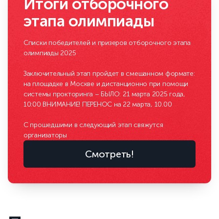
Итоги отборочного
этапа олимпиады
Списки победителей и призеров отборочного этапа
олимпиады 2025
Заключительный этап пройдет в смешанном формате:
на площадке в Москве и дистанционно при помощи
системы прокторинга – БЫЛО: 21 марта 2025 года,
10:00 ВНИМАНИЕ! ПЕРЕНОС на 22 марта, 10.00
С прошедшими в следующий этап свяжутся
организаторы
Смотреть!