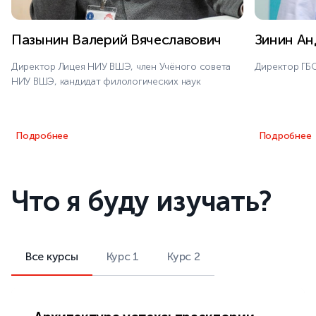
Пазынин Валерий Вячеславович
Зинин Ан
Директор Лицея НИУ ВШЭ, член Учёного совета
Директор ГБ
НИУ ВШЭ, кандидат филологических наук
Подробнее
Подробнее
Что я буду изучать?
Все курсы
Курс 1
Курс 2