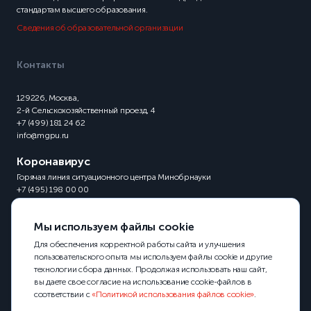
стандартам высшего образования.
Сведения об образовательной организации
Контакты
129226, Москва,
2-й Сельскохозяйственный проезд, 4
+7 (499) 181 24 62
info@mgpu.ru
Коронавирус
Горячая линия ситуационного центра Минобрнауки
+7 (495) 198 00 00
Мы используем файлы cookie
Для обеспечения корректной работы сайта и улучшения
пользовательского опыта мы используем файлы cookie и другие
технологии сбора данных. Продолжая использовать наш сайт,
вы даете свое согласие на использование cookie-файлов в
соответствии с
«Политикой использования файлов cookie»
.