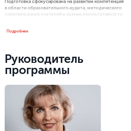
Подготовка сфокусирована на развитии компетенций
в области образовательного аудита, методического
сопровождения учителей и оценки результативности
работы кафедры. Выпускники программы готовы
занимать управленческие позиции в образовательных
Подробнее
организациях: руководить предметными кафедрами,
координировать методическую работу и развивать
профильные направления.
Руководитель
программы